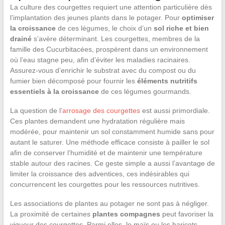
La culture des courgettes requiert une attention particulière dès
l’implantation des jeunes plants dans le potager. Pour
optimiser
la croissance
de ces légumes, le choix d’un
sol riche et bien
drainé
s’avère déterminant. Les courgettes, membres de la
famille des Cucurbitacées, prospèrent dans un environnement
où l’eau stagne peu, afin d’éviter les maladies racinaires.
Assurez-vous d’enrichir le substrat avec du compost ou du
fumier bien décomposé pour fournir les
éléments nutritifs
essentiels à la croissance
de ces légumes gourmands.
La question de l’
arrosage des courgettes
est aussi primordiale.
Ces plantes demandent une hydratation régulière mais
modérée, pour maintenir un sol constamment humide sans pour
autant le saturer. Une méthode efficace consiste à pailler le sol
afin de conserver l’humidité et de maintenir une température
stable autour des racines. Ce geste simple a aussi l’avantage de
limiter la croissance des adventices, ces indésirables qui
concurrencent les courgettes pour les ressources nutritives.
Les associations de plantes au potager ne sont pas à négliger.
La proximité de certaines
plantes compagnes
peut favoriser la
vigueur des courgettes. Parmi elles, le maïs ou les haricots